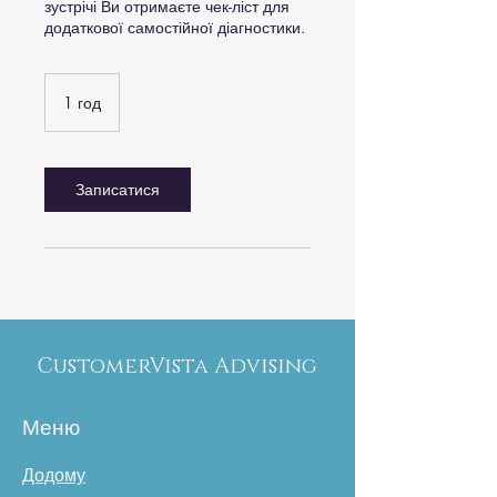
зустрічі Ви отримаєте чек-ліст для
додаткової самостійної діагностики.
1 год
1
г
о
Записатися
CustomerVista Advising
Меню
Додому