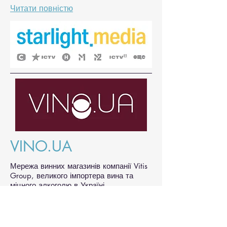
Читати повністю
VINO.UA
Мережа винних магазинів компанії Vitis
Group, великого імпортера вина та
міцного алкоголю в Україні
В січні 2024 року ми звернулися до
Наталі Тоцької, керівниці агенції